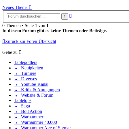
Neues Thema
Erweiterte
Suche
Suche
0 Themen • Seite
1
von
1
In diesem Forum gibt es keine Themen oder Beiträge.
Zurück zur Foren-Übersicht
Gehe zu
Tablepottlers
↳ Neuigkeiten
↳ Turniere
↳ Diverses
↳ Youtube-Kanal
↳ Kritik & Anregungen
↳ Website & Forum
Tabletops
↳ Saga
↳ Bolt Action
↳ Warhammer
↳ Warhammer 40.000
↳ Warhammer Age of Sigmar