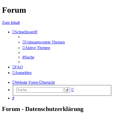
Forum
Zum Inhalt
Schnellzugriff
Unbeantwortete Themen
Aktive Themen
Suche
FAQ
Anmelden
Website
Foren-Übersicht
Erweiterte
Suche
Suche
Suche
Forum - Datenschutzerklärung