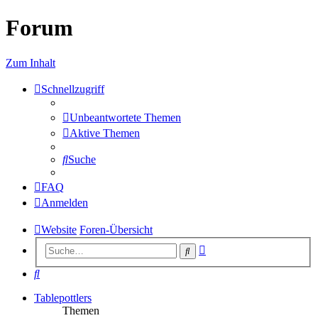
Forum
Zum Inhalt
Schnellzugriff
Unbeantwortete Themen
Aktive Themen
Suche
FAQ
Anmelden
Website
Foren-Übersicht
Erweiterte
Suche
Suche
Suche
Tablepottlers
Themen