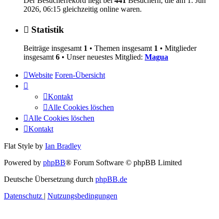
Der Besucherrekord liegt bei
441
Besuchern, die am 1. Jun
2026, 06:15 gleichzeitig online waren.
Statistik
Beiträge insgesamt
1
• Themen insgesamt
1
• Mitglieder
insgesamt
6
• Unser neuestes Mitglied:
Magua
Website
Foren-Übersicht
Kontakt
Alle Cookies löschen
Alle Cookies löschen
Kontakt
Flat Style by
Ian Bradley
Powered by
phpBB
® Forum Software © phpBB Limited
Deutsche Übersetzung durch
phpBB.de
Datenschutz
|
Nutzungsbedingungen