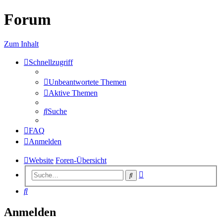
Forum
Zum Inhalt
Schnellzugriff
Unbeantwortete Themen
Aktive Themen
Suche
FAQ
Anmelden
Website
Foren-Übersicht
Erweiterte
Suche
Suche
Suche
Anmelden